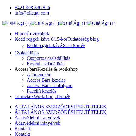
+421 908 836 826
info@olleagi.com
Home
Üdvözöljük
Kedd reggeli kávé 8:15-kor
Tudatosság blog
Kedd reggeli kávé 8:15-kor ☕️
Családállítás
Csoportos családállítás
Egyéni családállítás
Access bars
Kezelés & workshop
A történetem
Access Bars kezelés
Access Bars Tanfolyam
Facelift kezelés
Termékek
Workshop, Termék
ÁLTALÁNOS SZERZŐDÉSI FELTÉTELEK
ÁLTALÁNOS SZERZŐDÉSI FELTÉTELEK
Adatvédelmi irányelvek
Adatvédelmi irányelvek
Kontakt
Kontakt