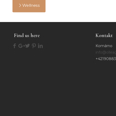
Wellness
Find us here
Kontakt
Komárno
info@ollea
+42190883