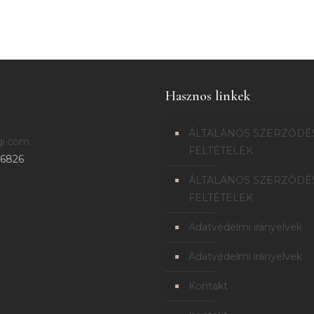
Hasznos linkek
ÁLTALÁNOS SZERZŐDÉ
gi.com
FELTÉTELEK
6826
ÁLTALÁNOS SZERZŐDÉ
FELTÉTELEK
Adatvédelmi irányelvek
Adatvédelmi irányelvek
Kontakt