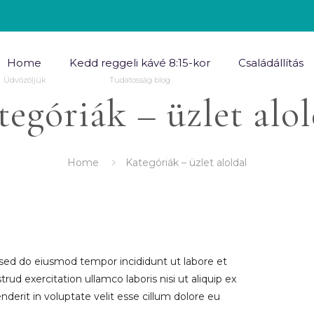
Home
Kedd reggeli kávé 8:15-kor
Családállítás
Üdvözöljük
Tudatosság blog
tegóriák – üzlet alol
Home
Kategóriák – üzlet aloldal
, sed do eiusmod tempor incididunt ut labore et
d exercitation ullamco laboris nisi ut aliquip ex
erit in voluptate velit esse cillum dolore eu