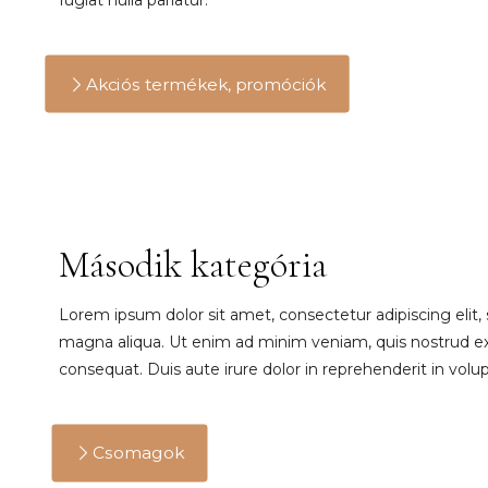
fugiat nulla pariatur.
Akciós termékek, promóciók
Második kategória
Lorem ipsum dolor sit amet, consectetur adipiscing elit,
magna aliqua. Ut enim ad minim veniam, quis nostrud exe
consequat. Duis aute irure dolor in reprehenderit in volupt
Csomagok